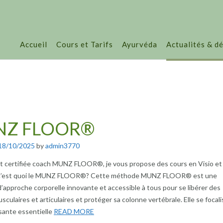
Accueil
Cours et Tarifs
Ayurvéda
Actualités & d
Z FLOOR®
18/10/2025
by
admin3770
t certifiée coach MUNZ FLOOR®, je vous propose des cours en Visio et
s c’est quoi le MUNZ FLOOR®? Cette méthode MUNZ FLOOR® est une
’approche corporelle innovante et accessible à tous pour se libérer des
sculaires et articulaires et protéger sa colonne vertébrale. Elle se focali
ante essentielle
READ MORE