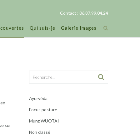
Contact : 06.87.99.04.24
écouvertes
Qui suis-je
Galerie Images
Ayurvéda
 en
Focus posture
Munz WUOTAI
se sur
Non classé