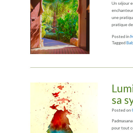
Un séjour e
enchanteur.
une pratiqu
pratique d
Posted in
M
Tagged
Bab
Lumi
sa s
Posted on
Padmasana L
pour tout c