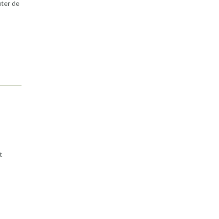
iter de
t