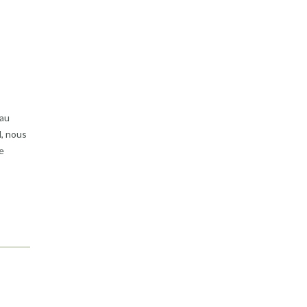
eau
d, nous
e