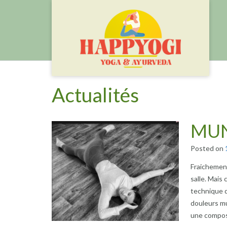
Skip
to
content
Actualités
MUN
Posted on
Fraichemen
salle. Mai
technique d
douleurs mu
une compos