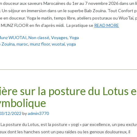
n douceur aux saveurs Marocaines du 1er au 7 novembre 2026 dans un l
 Un séjour en immersion dans un le superbe Bab Zouina. Tout Confort 
e en douceur. Yoga le matin, temps libre, ateliers posturaux ou WuoTai, 
e MUNZ FLOOR en fin d’après midi. La pratique se
READ MORE
unz WUOTAI
,
Non classé
,
Voyages
,
Yoga
 Zouina
,
maroc
,
munz floor
,
wuotai
,
yoga
ère sur la posture du Lotus e
ymbolique
03/12/2022
by
admin3770
a posture du Lotus, est la posture « yogi » par excellence, un peu exclu
eux dont les hanches sont un peu raides ou les genoux douloureux, il