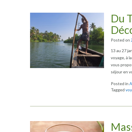
Du T
Déco
Posted on
13 au 27 ja
voyage, à l
vous propos
séjour en v
Posted in
A
Tagged
voy
Mass