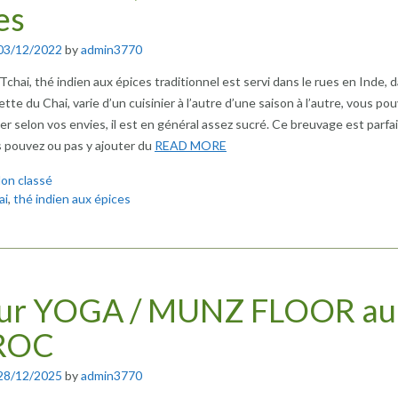
es
03/12/2022
by
admin3770
Tchai, thé indien aux épices traditionnel est servi dans le rues en Inde, d
ette du Chai, varie d’un cuisinier à l’autre d’une saison à l’autre, vous pou
er selon vos envies, il est en général assez sucré. Ce breuvage est parfa
us pouvez ou pas y ajouter du
READ MORE
on classé
ai
,
thé indien aux épices
our YOGA / MUNZ FLOOR au
ROC
28/12/2025
by
admin3770