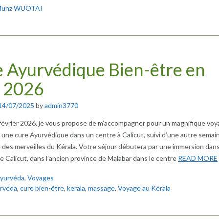
unz WUOTAI
 Ayurvédique Bien-être en
 2026
14/07/2025
by
admin3770
février 2026, je vous propose de m’accompagner pour un magnifique voy
 une cure Ayurvédique dans un centre à Calicut, suivi d’une autre semai
des merveilles du Kérala. Votre séjour débutera par une immersion dans
Calicut, dans l’ancien province de Malabar dans le centre
READ MORE
yurvéda
,
Voyages
rvéda
,
cure bien-être
,
kerala
,
massage
,
Voyage au Kérala