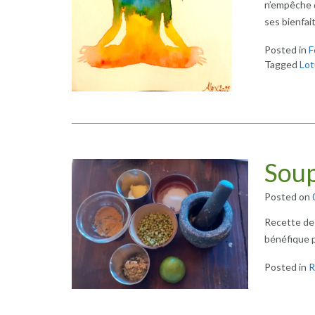
n’empêche q
ses bienfai
Posted in
F
Tagged
Lot
Soup
Posted on
Recette de 
bénéfique p
Posted in
R