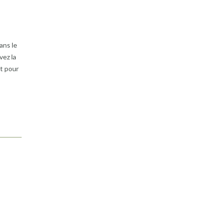
ans le
vez la
it pour