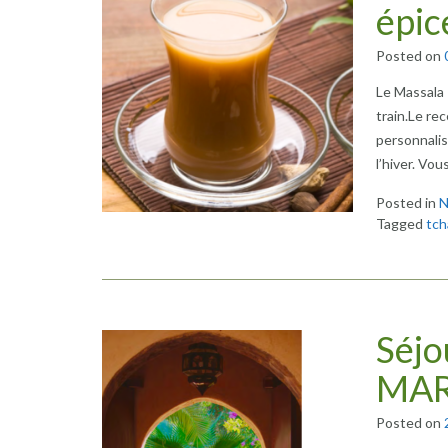
épic
Posted on
Le Massala 
train.Le rec
personnalis
l’hiver. Vo
Posted in
N
Tagged
tch
Séj
MA
Posted on