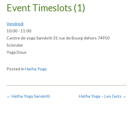
Event Timeslots (1)
Vendredi
10:00
-
11:00
Centre de yoga Sanskriti 31 rue de Bourg dehors 74950
Scionzier
Yoga Doux
Posted in
Hatha Yoga
Post
←
Hatha Yoga Sanskriti
Hatha Yoga – Les Gets
→
navigation