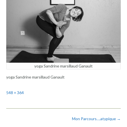
yoga Sandrine marsillaud Ganault
yoga Sandrine marsillaud Ganault
Full
548 × 364
size
Post
Mon Parcours….atypique
→
navigation