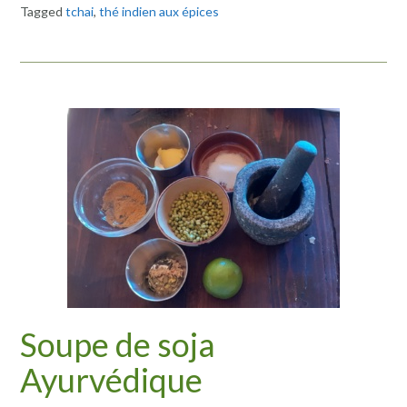
Tagged
tchai
,
thé indien aux épices
Soupe de soja
Ayurvédique