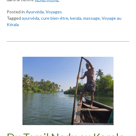
Posted in
Ayurvéda
,
Voyages
Tagged
ayurvéda
,
cure bien-être
,
kerala
,
massage
,
Voyage au
Kérala