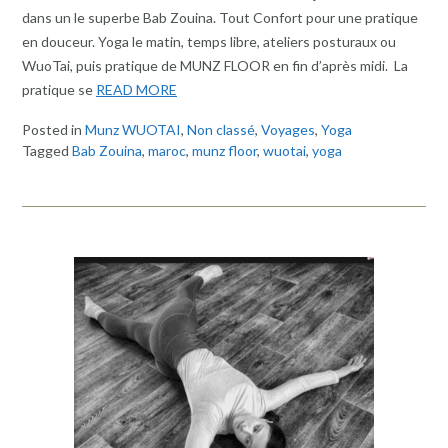
dans un le superbe Bab Zouina. Tout Confort pour une pratique
en douceur. Yoga le matin, temps libre, ateliers posturaux ou
WuoTai, puis pratique de MUNZ FLOOR en fin d’après midi. La
pratique se
READ MORE
Posted in
Munz WUOTAI
,
Non classé
,
Voyages
,
Yoga
Tagged
Bab Zouina
,
maroc
,
munz floor
,
wuotai
,
yoga