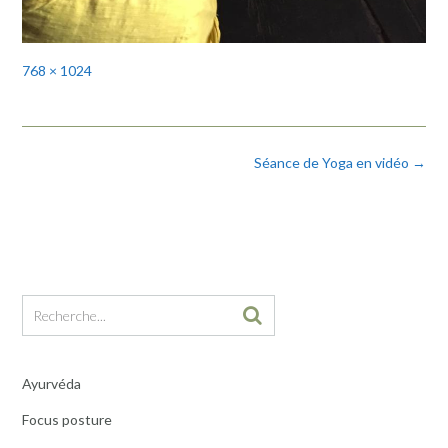
Full
768 × 1024
size
Post
Séance de Yoga en vidéo
→
navigation
Ayurvéda
Focus posture